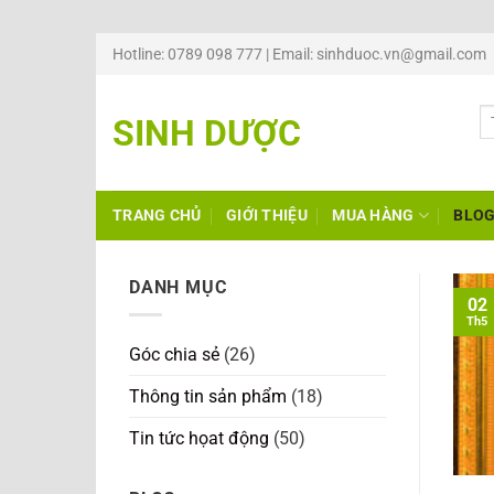
Chuyển
Hotline: 0789 098 777 | Email: sinhduoc.vn@gmail.com
đến
nội
SINH DƯỢC
dung
TRANG CHỦ
GIỚI THIỆU
MUA HÀNG
BLO
DANH MỤC
02
Th5
Góc chia sẻ
(26)
Thông tin sản phẩm
(18)
Tin tức họat động
(50)