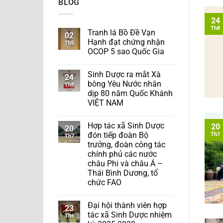
BLOG
24
Th8
Tranh lá Bồ Đề Vạn
02
Hạnh đạt chứng nhận
Th5
OCOP 5 sao Quốc Gia
Sinh Dược ra mắt Xà
24
bông Yêu Nước nhân
Th8
dịp 80 năm Quốc Khánh
VIỆT NAM
Hợp tác xã Sinh Dược
20
20
đón tiếp đoàn Bộ
Th7
Th7
trưởng, đoàn công tác
chính phủ các nước
châu Phi và châu Á –
Thái Bình Dương, tổ
chức FAO
Đại hội thành viên hợp
23
tác xã Sinh Dược nhiệm
Th6