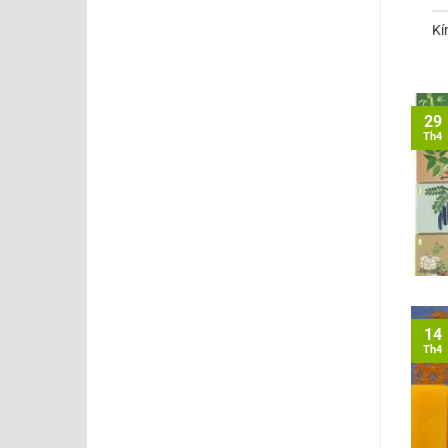
Kí
29
Th4
14
Th4