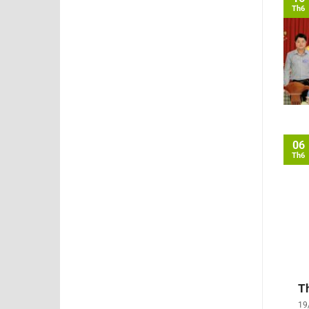
Th6
06
Th6
T
19