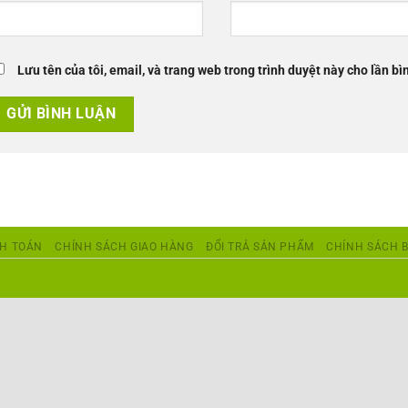
Lưu tên của tôi, email, và trang web trong trình duyệt này cho lần bìn
H TOÁN
CHÍNH SÁCH GIAO HÀNG
ĐỔI TRẢ SẢN PHẨM
CHÍNH SÁCH 