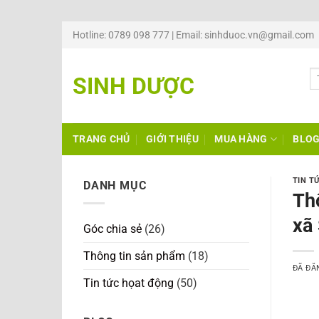
Chuyển
Hotline: 0789 098 777 | Email: sinhduoc.vn@gmail.com
đến
nội
SINH DƯỢC
dung
TRANG CHỦ
GIỚI THIỆU
MUA HÀNG
BLO
TIN T
DANH MỤC
Thô
xã
Góc chia sẻ
(26)
Thông tin sản phẩm
(18)
ĐÃ ĐĂ
Tin tức họat động
(50)