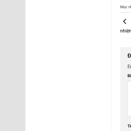
Mục n
nhiệ
Đ
E
B
T