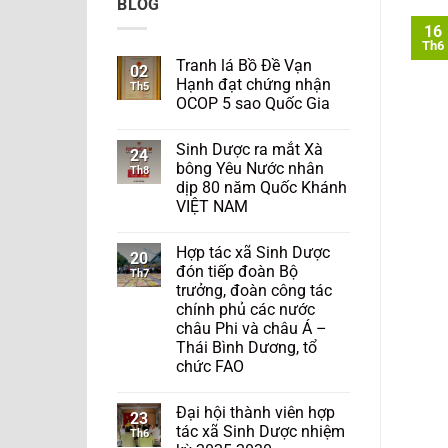
BLOG
16
Th6
Tranh lá Bồ Đề Vạn
02
Hạnh đạt chứng nhận
Th5
OCOP 5 sao Quốc Gia
Sinh Dược ra mắt Xà
24
bông Yêu Nước nhân
Th8
dịp 80 năm Quốc Khánh
VIỆT NAM
Hợp tác xã Sinh Dược
20
đón tiếp đoàn Bộ
Th7
trưởng, đoàn công tác
chính phủ các nước
châu Phi và châu Á –
Thái Bình Dương, tổ
chức FAO
Đại hội thành viên hợp
23
tác xã Sinh Dược nhiệm
Th6