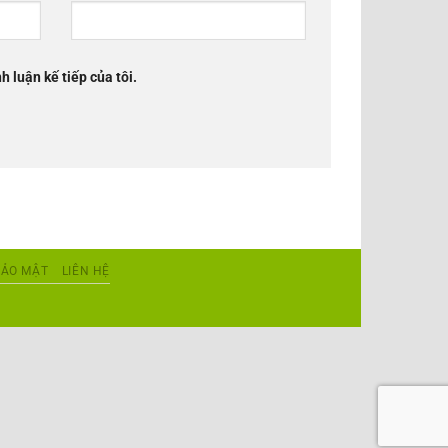
h luận kế tiếp của tôi.
BẢO MẬT
LIÊN HỆ