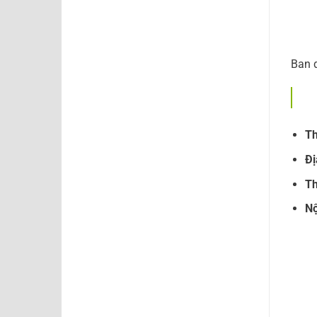
Ban q
Th
Đị
Th
Nộ