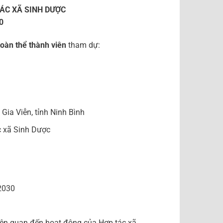
TÁC XÃ SINH DƯỢC
0
toàn thể thành viên
tham dự:
Gia Viễn, tỉnh Ninh Bình
c xã Sinh Dược
2030
iên quan đến hoạt động của Hợp tác xã