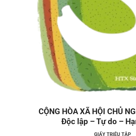
CỘNG HÒA XÃ HỘI CHỦ NG
Độc lập – Tự do – H
GIẤY TRIỆU TẬP