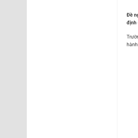
Đề ng
định 
Trườn
hành.