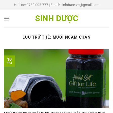
Chuyển
Hotline: 0789 098 777 | Email: sinhduoc.vn@gmail.com
đến
nội
SINH DƯỢC
dung
LƯU TRỮ THẺ:
MUỐI NGÂM CHÂN
10
Th4