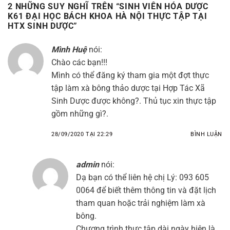
2 NHỮNG SUY NGHĨ TRÊN “
SINH VIÊN HÓA DƯỢC
K61 ĐẠI HỌC BÁCH KHOA HÀ NỘI THỰC TẬP TẠI
HTX SINH DƯỢC
”
Mình Huệ
nói:
Chào các bạn!!!
Mình có thể đăng ký tham gia một đợt thực
tập làm xà bông thảo dược tại Hợp Tác Xã
Sinh Dược được không?. Thủ tục xin thực tập
gồm những gì?.
28/09/2020 TẠI 22:29
BÌNH LUẬN
admin
nói:
Dạ bạn có thể liên hệ chị Lý: 093 605
0064 để biết thêm thông tin và đặt lịch
tham quan hoặc trải nghiệm làm xà
bông.
Chương trình thực tập dài ngày hiện là