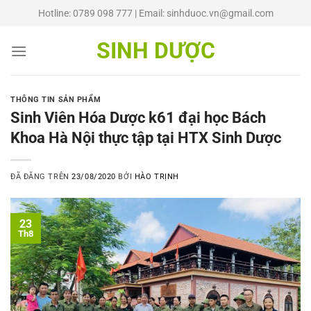
Chuyển
Hotline: 0789 098 777 | Email: sinhduoc.vn@gmail.com
đến
nội
SINH DƯỢC
dung
THÔNG TIN SẢN PHẨM
Sinh Viên Hóa Dược k61 đại học Bách
Khoa Hà Nội thực tập tại HTX Sinh Dược
ĐÃ ĐĂNG TRÊN
23/08/2020
BỞI
HÀO TRỊNH
23
Th8