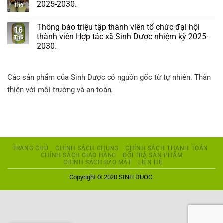
2025-2030.
Th6
Thông báo triệu tập thành viên tổ chức đại hội
16
thành viên Hợp tác xã Sinh Dược nhiệm kỳ 2025-
Th6
2030.
Các sản phẩm của Sinh Dược có nguồn gốc từ tự nhiên. Thân
thiện với môi trường và an toàn.
TRANG CHỦ
CHÍNH SÁCH CHUNG
CHÍNH SÁCH THANH TOÁN
CHÍNH SÁCH GIAO HÀNG
ĐỔI TRẢ SẢN PHẨM
CHÍNH SÁCH BẢO MẬT
LIÊN HỆ
Copyright © 2020 SINH DUOC.