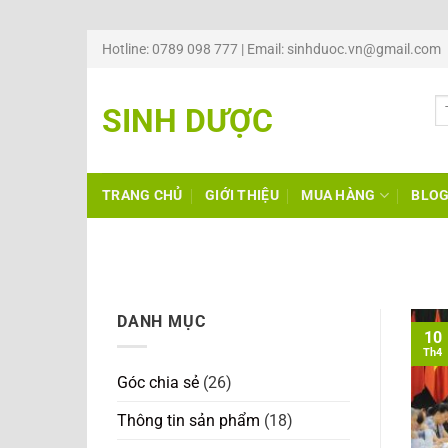
Chuyển
Hotline: 0789 098 777 | Email: sinhduoc.vn@gmail.com
đến
nội
SINH DƯỢC
dung
TRANG CHỦ
GIỚI THIỆU
MUA HÀNG
BLO
DANH MỤC
10
Th4
Góc chia sẻ
(26)
Thông tin sản phẩm
(18)