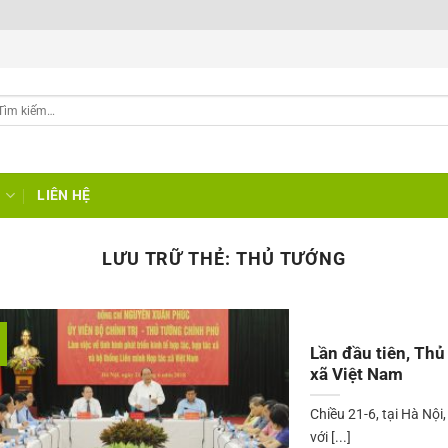
G
LIÊN HỆ
LƯU TRỮ THẺ:
THỦ TƯỚNG
Lần đầu tiên, Thủ
xã Việt Nam
Chiều 21-6, tại Hà Nộ
với [...]