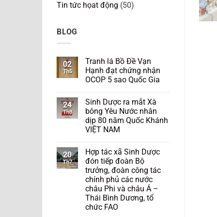
Tin tức họat động
(50)
BLOG
Tranh lá Bồ Đề Vạn
02
Hạnh đạt chứng nhận
Th5
OCOP 5 sao Quốc Gia
Sinh Dược ra mắt Xà
24
bông Yêu Nước nhân
Th8
dịp 80 năm Quốc Khánh
VIỆT NAM
Hợp tác xã Sinh Dược
20
đón tiếp đoàn Bộ
Th7
trưởng, đoàn công tác
chính phủ các nước
châu Phi và châu Á –
Thái Bình Dương, tổ
chức FAO