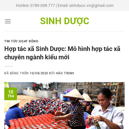
Chuyển
Hotline: 0789 098 777 | Email: sinhduoc.vn@gmail.com
đến
nội
SINH DƯỢC
dung
TIN TỨC HỌAT ĐỘNG
Hợp tác xã Sinh Dược: Mô hình hợp tác xã
chuyên ngành kiểu mới
ĐÃ ĐĂNG TRÊN
10/04/2020
BỞI
HÀO TRỊNH
10
Th4