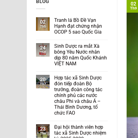
BLOG
02
Th9
Tranh lá Bồ Đề Vạn
02
Hạnh đạt chứng nhận
Th5
OCOP 5 sao Quốc Gia
Sinh Dược ra mắt Xà
24
bông Yêu Nước nhân
Th8
dịp 80 năm Quốc Khánh
VIỆT NAM
Hợp tác xã Sinh Dược
20
đón tiếp đoàn Bộ
Th7
trưởng, đoàn công tác
chính phủ các nước
châu Phi và châu Á –
Thái Bình Dương, tổ
chức FAO
Đại hội thành viên hợp
23
tác xã Sinh Dược nhiệm
Th6