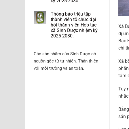
kỳ 2025-2030.
Thông báo triệu tập
16
thành viên tổ chức đại
Th6
hội thành viên Hợp tác
Xà Bô
xã Sinh Dược nhiệm kỳ
dị ứn
2025-2030.
Bạc H
chỉ t
Các sản phẩm của Sinh Dược có
Xà b
nguồn gốc từ tự nhiên. Thân thiện
phấn 
với môi trường và an toàn.
tâm 
Tuy n
nhắc
Bằng 
sản 