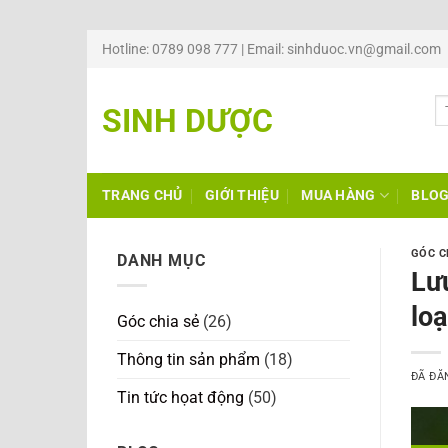
Chuyển
Hotline: 0789 098 777 | Email: sinhduoc.vn@gmail.com
đến
nội
SINH DƯỢC
dung
TRANG CHỦ
GIỚI THIỆU
MUA HÀNG
BLO
GÓC C
DANH MỤC
Lưu
loạ
Góc chia sẻ
(26)
Thông tin sản phẩm
(18)
ĐÃ ĐĂ
Tin tức họat động
(50)