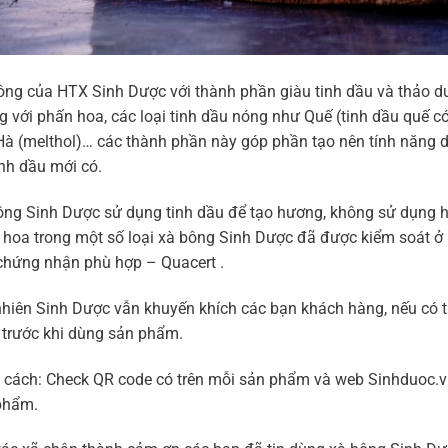
ng của HTX Sinh Dược với thành phần giàu tinh dầu và thảo dượ
g với phấn hoa, các loại tinh dầu nóng như Quế (tinh dầu quế 
à (melthol)… các thành phần này góp phần tạo nên tính năng d
inh dầu mới có.
ông Sinh Dược sử dụng tinh dầu để tạo hương, không sử dụng h
hoa trong một số loại xà bông Sinh Dược đã được kiểm soát ở
chứng nhận phù hợp – Quacert .
hiên Sinh Dược vẫn khuyến khích các bạn khách hàng, nếu có tiề
 trước khi dùng sản phẩm.
cách: Check QR code có trên mỗi sản phẩm và web Sinhduoc.vn 
phẩm.