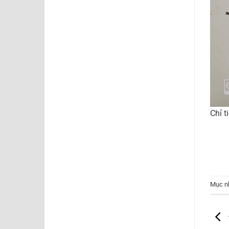
Chỉ t
Mục n